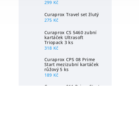
299 Kč
Curaprox Travel set žlutý
275 Kč
Curaprox CS 5460 zubní
kartáček Ultrasoft
Triopack 3 ks
318 Kč
Curaprox CPS 08 Prime
Start mezizubní kartáček
růžový 5 ks
189 Kč
Curaprox 011 Prime Start
mezizubní kartáček 5 ks
189 Kč
Edel+White dentální nit
expandující
139 Kč