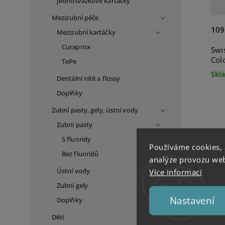
Jednosvazkové kartáčky
Mezizubní péče
109
Mezizubní kartáčky
Curaprox
Swi
Col
TePe
Skl
Dentální nitě a flossy
Doplňky
Zubní pasty, gely, ústní vody
Zubní pasty
S fluoridy
Používáme cookies,
Bez fluoridů
analýze provozu webu
Ústní vody
Více informací
Zubní gely
Nastavení
Doplňky
Děti