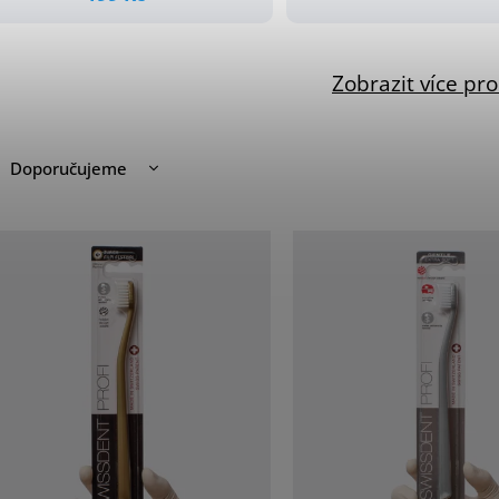
Zobrazit více pr
Doporučujeme
Nejlevnější
Nejdražší
Nejprodávanější
Abecedně