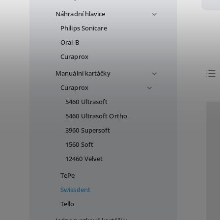
Náhradní hlavice
Philips Sonicare
Oral-B
Curaprox
Manuální kartáčky
Curaprox
5460 Ultrasoft
5460 Ultrasoft Ortho
3960 Supersoft
1560 Soft
12460 Velvet
TePe
Swissdent
Tello