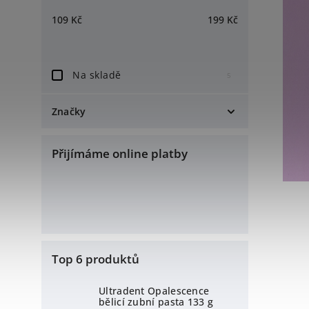
109
Kč
199
Kč
Na skladě
5
Značky
Swissdent
6
Přijímáme online platby
Top 6 produktů
Ultradent Opalescence
bělicí zubní pasta 133 g