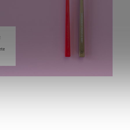
í
ete