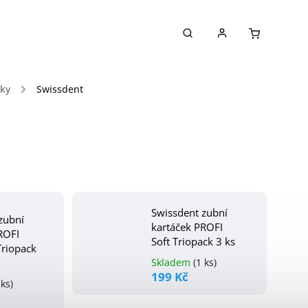
čky
/
Swissdent
Swissdent zubní
zubní
kartáček PROFI
ROFI
Soft Triopack 3 ks
Triopack
Skladem
(1 ks)
199 Kč
 ks)