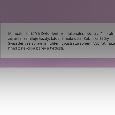
Manuální kartáček Swissdent pro dokonalou péči o vaše oráln
zdraví si zamiluje každý, kdo má malá ústa. Zubní kartáčky
Swissdent se správným úhlem vyčistí i za rohem. Vybírat můž
hned z několika barev a tvrdostí.