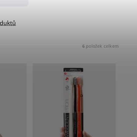
oduktů
6
položek celkem