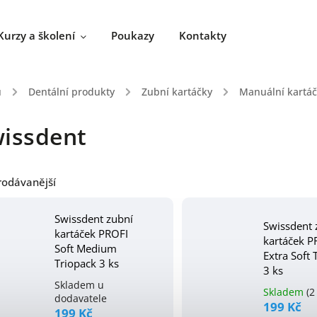
Kurzy a školení
Poukazy
Kontakty
ů
/
Dentální produkty
/
Zubní kartáčky
/
Manuální kartá
issdent
rodávanější
Swissdent zubní
Swissdent 
kartáček PROFI
kartáček P
Soft Medium
Extra Soft 
Triopack 3 ks
3 ks
Skladem u
Skladem
(2
dodavatele
199 Kč
199 Kč