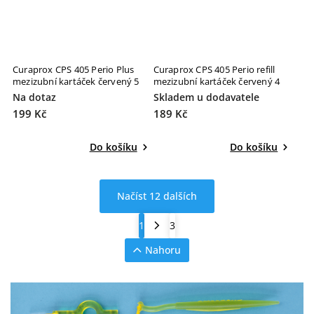
Curaprox CPS 405 Perio Plus
Curaprox CPS 405 Perio refill
mezizubní kartáček červený 5
mezizubní kartáček červený 4
ks
ks
Na dotaz
Skladem u dodavatele
199 Kč
189 Kč
Do košíku
Do košíku
Načíst 12 dalších
1
3
Nahoru