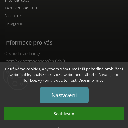
info
@
dento.cz
+420 776 745 091
Facebook
Instagram
Informace pro vás
Obchodní podmínky
Podmínky ochrany osobních údajů
Reklamační řád
Používáme cookies, abychom Vám umožnili pohodlné prohlížení
webu a díky analýze provozu webu neustále zlepšovali jeho
funkce, výkon a použitelnost.
Více informací
Nastavení
Copyright 2026
DENTO.cz
. Všechna práva vyhrazena.
Upravit nastavení cookies
Souhlasím
Vytvořil
Shoptet
| Design
Shoptak.cz