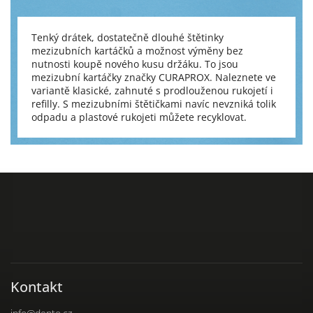
Tenký drátek, dostatečně dlouhé štětinky
mezizubních kartáčků a možnost výměny bez
nutnosti koupě nového kusu držáku. To jsou
mezizubní kartáčky značky CURAPROX. Naleznete ve
variantě klasické, zahnuté s prodlouženou rukojetí i
refilly. S mezizubními štětičkami navíc nevzniká tolik
odpadu a plastové rukojeti můžete recyklovat.
Kontakt