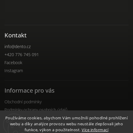
Kontakt
info
@
dento.cz
+420 776 745 091
Facebook
Instagram
Informace pro vás
Obchodní podmínky
Podmínky ochrany osobních údajů
Reklamační řád
Používáme cookies, abychom Vám umožnili pohodlné prohlížení
webu a díky analýze provozu webu neustále zlepšovali jeho
funkce, výkon a použitelnost.
Více informací