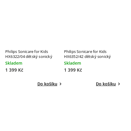
Philips Sonicare for Kids
Philips Sonicare for Kids
HX6322/04 dětský sonický
HX6352/42 dětský sonický
kartáček modrý
kartáček růžový
Skladem
Skladem
1 399 Kč
1 399 Kč
Do košíku
Do košíku