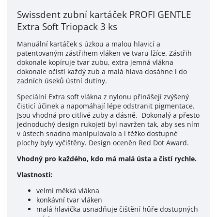
Swissdent zubní kartáček PROFI GENTLE
Extra Soft Triopack 3 ks
Manuální kartáček s úzkou a malou hlavicí a
patentovaným zástřihem vláken ve tvaru lžíce. Zástřih
dokonale kopíruje tvar zubu, extra jemná vlákna
dokonale očistí každý zub a malá hlava dosáhne i do
zadních úseků ústní dutiny.
Speciální Extra soft vlákna z nylonu přinášejí zvýšený
čisticí účinek a napomáhají lépe odstranit pigmentace.
Jsou vhodná pro citlivé zuby a dásně. Dokonalý a přesto
jednoduchý design rukojeti byl navržen tak, aby ses ním
v ústech snadno manipulovalo a i těžko dostupné
plochy byly vyčištěny. Design oceněn Red Dot Award.
Vhodný pro každého, kdo má malá ústa a čistí rychle.
Vlastnosti:
velmi měkká vlákna
konkávní tvar vláken
malá hlavička usnadňuje čištění hůře dostupných