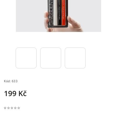
Kód:
633
199 Kč