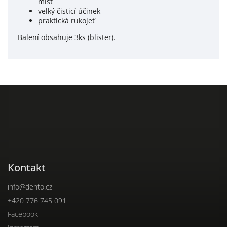
míst
velký čisticí účinek
praktická rukojeť
Balení obsahuje 3ks (blister).
Kontakt
info
@
dento.cz
+420 776 745 091
Facebook