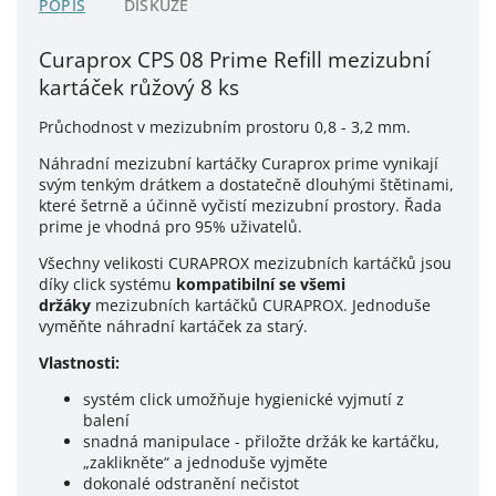
POPIS
DISKUZE
Curaprox CPS 08 Prime Refill mezizubní
kartáček růžový 8 ks
Průchodnost v mezizubním prostoru 0,8 - 3,2 mm.
Náhradní mezizubní kartáčky Curaprox prime vynikají
svým tenkým drátkem a dostatečně dlouhými štětinami,
které šetrně a účinně vyčistí mezizubní prostory. Řada
prime je vhodná pro 95% uživatelů.
Všechny velikosti CURAPROX mezizubních kartáčků jsou
díky click systému
kompatibilní se všemi
držáky
mezizubních kartáčků CURAPROX. Jednoduše
vyměňte náhradní kartáček za starý.
Vlastnosti:
systém click umožňuje hygienické vyjmutí z
balení
snadná manipulace -
přiložte držák ke kartáčku,
„zaklikněte“ a jednoduše vyjměte
dokonalé odstranění nečistot