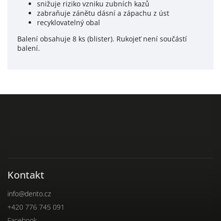
snižuje riziko vzniku zubních kazů
zabraňuje zánětu dásní a zápachu z úst
recyklovatelný obal
Balení obsahuje 8 ks (blister). Rukojeť není součástí
balení.
Kontakt
info
@
dento.cz
+420 776 745 091
Facebook