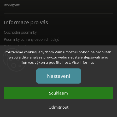
Instagram
Informace pro vás
Obchodní podmínky
Podmínky ochrany osobních údajů
Reklamační řád
Používáme cookies, abychom Vám umožnili pohodlné prohlížení
webu a díky analýze provozu webu neustále zlepšovali jeho
funkce, výkon a použitelnost.
Více informací
Nastavení
Copyright 2026
DENTO.cz
. Všechna práva vyhrazena.
Upravit nastavení cookies
Vytvořil
Shoptet
Souhlasím
| Design
Shoptak.cz
Odmítnout