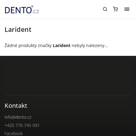
Larident
Žádné produkty značky
Larident
nebyly nalezeny...
Kontakt
info
@
dento.cz
+420 776 745 091
Facebook