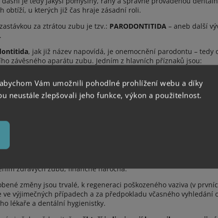
 dásní je tedy jakýsi pomyslný, raný a správně prováděnou dentá
h obtíží, u kterých již čas hraje zásadní roli.
 zastávkou za ztrátou zubu je tzv.:
PARODONTITIDA
– aneb další v
.
ontitida
, jak již název napovídá, je onemocnění parodontu – tedy 
ího závěsného aparátu zubu. Jedním z hlavních příznaků jsou:
Rudé, zanícené ustupující dásně
 abychom Vám umožnili pohodlné prohlížení webu a díky
Silně krvácející
 neustále zlepšovali jeho funkce, výkon a použitelnost.
Citlivost až bolestivost
Nepříjemný zápach
zí k destrukci vaziva a rozpadu kostěného lůžka, čímž zub ztrácí s
né viklavosti až finálnímu vypadnutí. Vzhledem k nátuře onemocnění 
senci zubu již nelze řešit tradičními způsoby a jakákoliv léčba je, 
ením zdravých zubů, finančně náročná.
bené změny jsou trvalé, k regeneraci poškozeného vaziva (v prvníc
 ve výjimečných případech a za předpokladu včasného vyhledání o
ho lékaře a dentální hygienistky.