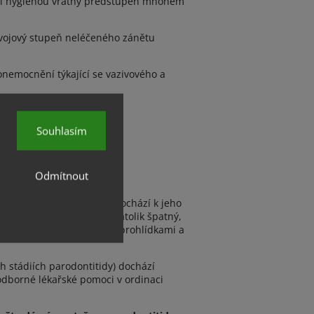
lní hygienou vratný předstupeň mnohem
ývojový stupeň neléčeného zánětu
onemocnění týkající se vazivového a
Souhlasím
Odmítnout
vé podpůrné prostředky, dochází k jeho
bývá stav kosti i tkání natolik špatný,
ve srovnání s pravidelnými prohlídkami a
h stádiích parodontitidy) dochází
dborné lékařské pomoci v ordinaci