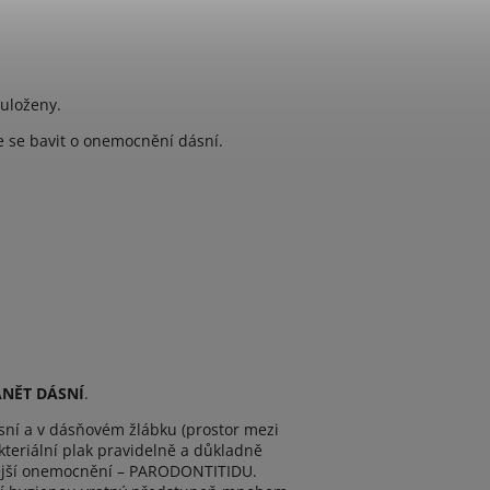
 uloženy.
e se bavit o onemocnění dásní.
ÁNĚT DÁSNÍ
.
sní a v dásňovém žlábku (prostor mezi
kteriální plak pravidelně a důkladně
nější onemocnění – PARODONTITIDU.