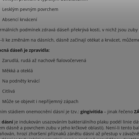
Lesklým pevným povrchem
Absencí krvácení
rmálních podmínek zdravá dáseň překrývá kosti, v nichž jsou zuby
-li ke změnám na dásních, dásně začínají otékat a krvácet, můžem
ná dáseň je zpravidla:
Zarudlá, rudá až nachově fialovočervená
Měkká a oteklá
Na podněty krvácí
Citlivá
Může se objevit i nepříjemný zápach
ním stádiem onemocnění dásní je tzv.:
gingivitida
– jinak řečeno
Z
 dásní
je indukován usazováním bakteriálního plaku podél linie dá
em dásně a povrchem zubu v jeho krčkové oblasti). Není-li tento ba
aňován, hrozí zhoršení příznaků zánětu dásní až přestup v závaž