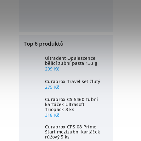
Top 6 produktů
Ultradent Opalescence
bělicí zubní pasta 133 g
299 Kč
Curaprox Travel set žlutý
275 Kč
Curaprox CS 5460 zubní
kartáček Ultrasoft
Triopack 3 ks
318 Kč
Curaprox CPS 08 Prime
Start mezizubní kartáček
růžový 5 ks