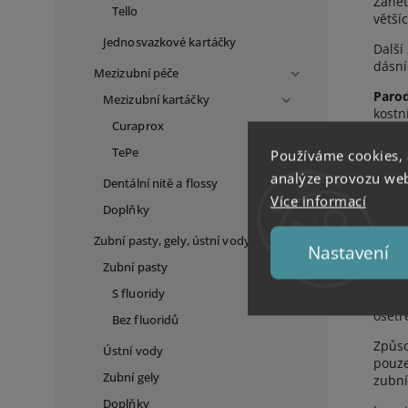
Zánět
Tello
většíc
Jednosvazkové kartáčky
Další
dásní
Mezizubní péče
Parod
Mezizubní kartáčky
kostn
Curaprox
-
TePe
Používáme cookies,
-
analýze provozu webu
Dentální nitě a flossy
Více informací
-
Doplňky
-
Zubní pasty, gely, ústní vody
Nastavení
Dochá
Zubní pasty
zvýše
S fluoridy
že ab
ošetř
Bez fluoridů
Způso
Ústní vody
pouze
Zubní gely
zubní
Doplňky