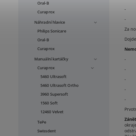
Oral-B
-
Curaprox
-
Náhradní hlavice
Za no
Philips Sonicare
Dojde
Oral-B
Curaprox
Nemoc
-
Manuální kartáčky
Curaprox
-
5460 Ultrasoft
-
5460 Ultrasoft Ortho
-
3960 Supersoft
-
1560 Soft
Prvot
12460 Velvet
Zánět
TePe
okraj
odstr
Swissdent