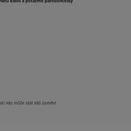
zánětu dásní a potažmo parodontitidy
sti Vás může stát Váš úsměv!