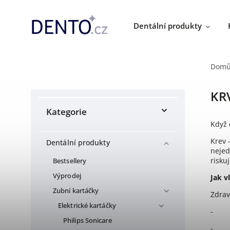
Dentální produkty
Dom
KR
Kategorie
Když 
Krev 
Dentální produkty
nejed
risku
Bestsellery
Výprodej
Jak v
Zubní kartáčky
Zdrav
Elektrické kartáčky
-
Philips Sonicare
-