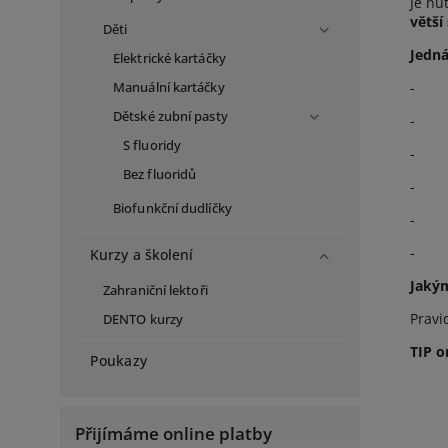
Je nu
větší
Děti
Jedná
Elektrické kartáčky
-
Manuální kartáčky
Dětské zubní pasty
-
S fluoridy
-
Bez fluoridů
-
Biofunkční dudlíčky
-
-
Kurzy a školení
Jakým
Zahraniční lektoři
Pravi
DENTO kurzy
TIP o
Poukazy
Přijímáme online platby