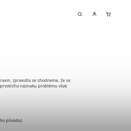
otravin, zpravidla se shodneme, že se
to prvotního náznaku problému však
ého původu)