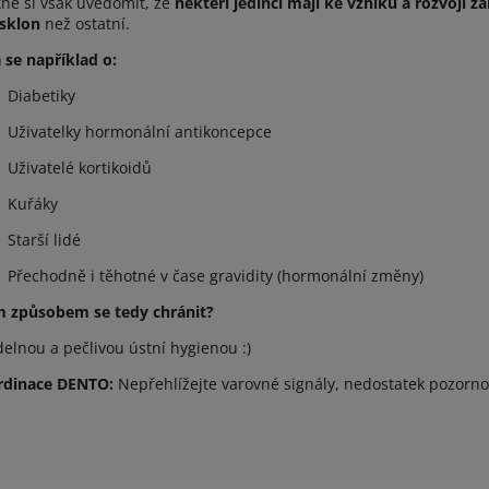
tné si však uvědomit, že
někteří jedinci mají ke vzniku a rozvoji 
 sklon
než ostatní.
 se například o:
Diabetiky
Uživatelky hormonální antikoncepce
Uživatelé kortikoidů
Kuřáky
Starší lidé
Přechodně i těhotné v čase gravidity (hormonální změny)
 způsobem se tedy chránit?
delnou a pečlivou ústní hygienou :)
rdinace DENTO:
Nepřehlížejte varovné signály, nedostatek pozorno