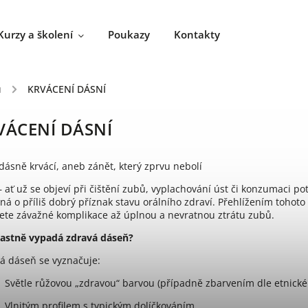
Kurzy a školení
Poukazy
Kontakty
ů
/
KRVÁCENÍ DÁSNÍ
VÁCENÍ DÁSNÍ
dásně krvácí, aneb zánět, který zprvu nebolí
– ať už se objeví při čištění zubů, vyplachování úst či konzumaci p
ná o příliš dobrý příznak stavu orálního zdraví. Přehlížením toho
jete závažné komplikace až úplnou a nevratnou ztrátu zubů.
lastně vypadá zdravá dáseň?
á dáseň se vyznačuje:
Světle růžovou „zdravou“ barvou (případně zbarvením dle etnick
Vlnitým profilem s typickým dolíčkováním