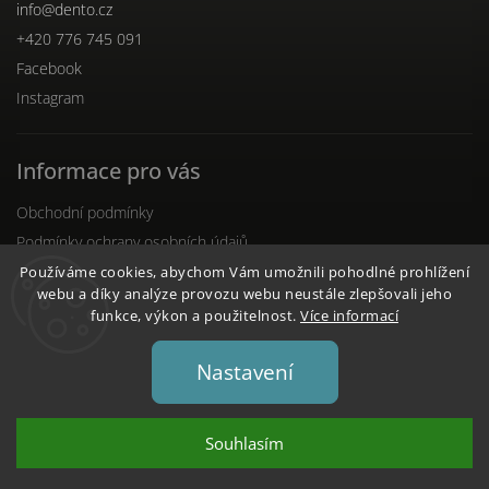
info
@
dento.cz
+420 776 745 091
Facebook
Instagram
Informace pro vás
Obchodní podmínky
Podmínky ochrany osobních údajů
Reklamační řád
Používáme cookies, abychom Vám umožnili pohodlné prohlížení
webu a díky analýze provozu webu neustále zlepšovali jeho
funkce, výkon a použitelnost.
Více informací
Nastavení
Copyright 2026
DENTO.cz
. Všechna práva vyhrazena.
Upravit nastavení cookies
Souhlasím
Vytvořil
Shoptet
| Design
Shoptak.cz