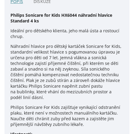
POPIS
DISKUZE
Philips Sonicare for Kids HX6044 náhradní hlavice
Standard 4 ks
Ideální pro dětského klienta, jeho malá ústa a rostoucí
chrup.
Náhradní hlavice pro dětský kartáček Sonicare for Kids,
standardní velikost hlavice s pogumovanou úpravou je
určena pro děti od 7 let
. Jemná vlákna a sonická
technologie zajistí příjemné čištění, při kterém se děti
zabaví a snadno si na něj zvyknou. Síla sonického
čištění pomáhá kompenzovat nedostatečnou techniku
čištění. Plak je ze zubů stírán a zároveň dokáže hlavice
kartáčku Philips Sonicare napěnit zubní pastu
na bublinky, které vhání do mezizubních prostor a
podél linií dásní.
Philips Sonicare For Kids zajišťuje vynikající odstranění
plaku, které není v možnostech manuálního kartáčku.
Naučte děti chránit zuby před kazem a zajistěte jim
příjemnější návštěvy zubního lékaře.