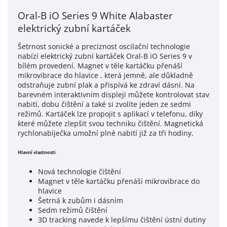
Oral-B iO Series 9 White Alabaster
elektrický zubní kartáček
Šetrnost sonické a preciznost oscilační technologie
nabízí elektrický zubní kartáček Oral-B iO Series 9 v
bílém provedení. Magnet v těle kartáčku přenáší
mikrovibrace do hlavice , která jemně, ale důkladně
odstraňuje zubní plak a přispívá ke zdraví dásní. Na
barevném interaktivním displeji můžete kontrolovat stav
nabití, dobu čištění a také si zvolíte jeden ze sedmi
režimů. Kartáček lze propojit s aplikací v telefonu, díky
které můžete zlepšit svou techniku čištění. Magnetická
rychlonabíječka umožní plné nabití již za tři hodiny.
Hlavní vlastnosti
Nová technologie čištění
Magnet v těle kartáčku přenáší mikrovibrace do
hlavice
Šetrná k zubům i dásním
Sedm režimů čištění
3D tracking navede k lepšímu čištění ústní dutiny