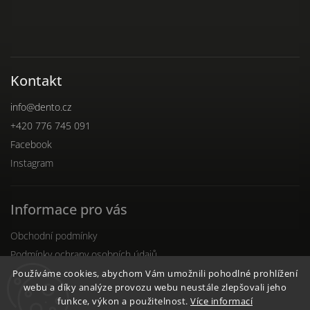
Kontakt
info
@
dento.cz
+420 776 745 091
Facebook
Instagram
Informace pro vás
Obchodní podmínky
Podmínky ochrany osobních údajů
Reklamační řád
Používáme cookies, abychom Vám umožnili pohodlné prohlížení
webu a díky analýze provozu webu neustále zlepšovali jeho
funkce, výkon a použitelnost.
Více informací