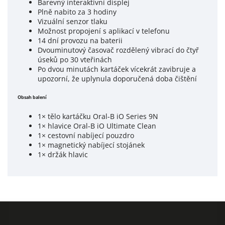
Barevný interaktivní displej
Plně nabito za 3 hodiny
Vizuální senzor tlaku
Možnost propojení s aplikací v telefonu
14 dní provozu na baterii
Dvouminutový časovač rozdělený vibrací do čtyř
úseků po 30 vteřinách
Po dvou minutách kartáček vícekrát zavibruje a
upozorní, že uplynula doporučená doba čištění
Obsah balení
1× tělo kartáčku Oral-B iO Series 9N
1× hlavice Oral-B iO Ultimate Clean
1× cestovní nabíjecí pouzdro
1× magnetický nabíjecí stojánek
1× držák hlavic