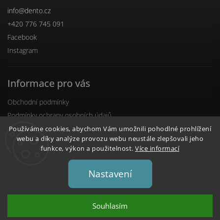
info
@
dento.cz
+420 776 745 091
Facebook
Instagram
Informace pro vás
Obchodní podmínky
Podmínky ochrany osobních údajů
Reklamační řád
Používáme cookies, abychom Vám umožnili pohodlné prohlížení
webu a díky analýze provozu webu neustále zlepšovali jeho
funkce, výkon a použitelnost.
Více informací
Nastavení
Copyright 2026
DENTO.cz
. Všechna práva vyhrazena.
Upravit nastavení cookies
Souhlasím
Vytvořil
Shoptet
| Design
Shoptak.cz