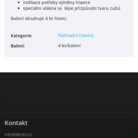
indikace potřeby výměny hlavice
speciální vlákna se
lépe přizpůsobí tvaru zubů
Balení obsahuje 4 ks hlavic.
Náhradní hlavice
Kategorie
:
4 ks/balení
Balení
:
Kontakt
info
@
dento.cz