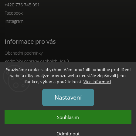
+420 776 745 091
Facebook
Instagram
Informace pro vás
Obchodní podmínky
Podmínky ochrany osobních údajů
Reklamační řád
Používáme cookies, abychom Vám umožnili pohodlné prohlížení
webu a díky analýze provozu webu neustále zlepšovali jeho
funkce, výkon a použitelnost.
Více informací
Nastavení
Copyright 2026
DENTO.cz
. Všechna práva vyhrazena.
Upravit nastavení cookies
Souhlasím
Vytvořil
Shoptet
| Design
Shoptak.cz
Odmítnout