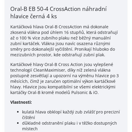
Oral-B EB 50-4 CrossAction náhradní
hlavice černá 4 ks
Kartáčková hlava Oral-B CrossAction má dokonale
zkosená vlákna pod úhlem 16 stupňů, která odstraňují
až o 100 % více zubního plaku než běžný manuální
zubní kartáček. Vlákna jsou navíc osazena různými
směry pro dokonalejší vyčištění. Pronikají hluboko do
mezizubních prostor, kde odstraňují zubní plak.
Kartáčkové hlavy Oral-B Cross Action jsou vylepšené
technologií CleanMaximiser, díky níž zelená vlákna
postupně zesvětlají a upozorní na výměnu hlavice po 3
měsících, čímž je zaručen optimální výkon kartáčkové
hlavy.
Hlavice jsou kompatibilní se všemi elektrickými
kartáčky Oral-B kromě modelů Pulsonic & iO.
Vlastnosti:
kulatá hlava obklopí každý zub zvlášť pro precizní
čištění
důkladné odstranění plaku i v těžko dostupných
místech