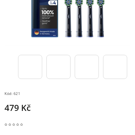
Kód:
621
479 Kč