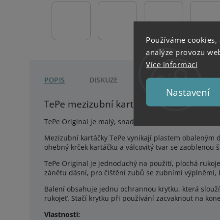
Používáme cookies,
analýze provozu webu
Více informací
POPIS
DISKUZE
Nastavení
TePe mezizubní kartáčky Original šedé 
TePe Original je malý, snadno uchopitelný mezizubní 
Mezizubní kartáčky TePe vynikají plastem obaleným 
ohebný krček kartáčku a válcovitý tvar se zaoblenou š
TePe Original je jednoduchý na použití, plochá rukoj
zánětu dásní, pro čištění zubů s
e zubními výplněmi, 
Balení obsahuje jednu ochrannou krytku, která slouží
rukojeť. Stačí krytku při používání zacvaknout na kon
Vlastnosti: