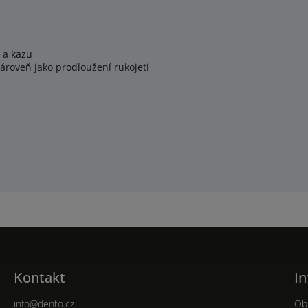
e a kazu
zároveň jako prodloužení rukojeti
Kontakt
In
info
@
dento.cz
Ob