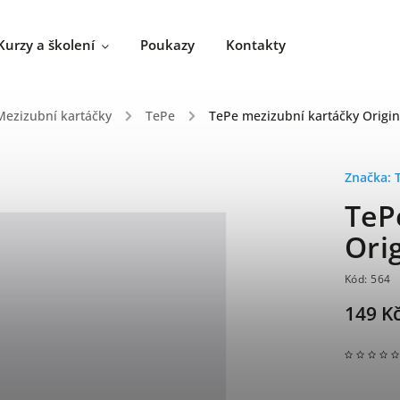
Kurzy a školení
Poukazy
Kontakty
Mezizubní kartáčky
/
TePe
/
TePe mezizubní kartáčky Origin
Značka:
TeP
Ori
Kód:
564
149 K