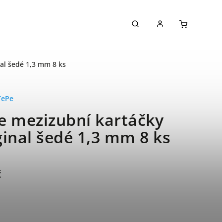
al šedé 1,3 mm 8 ks
TePe
e mezizubní kartáčky
ginal šedé 1,3 mm 8 ks
č