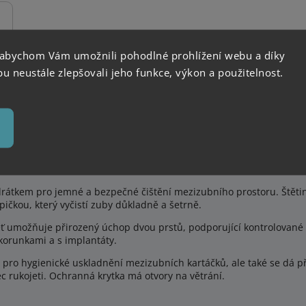
 abychom Vám umožnili pohodlné prohlížení webu a díky
 neustále zlepšovali jeho funkce, výkon a použitelnost.
1,3 mm 8 ks
kartáček s vyšší ohebností a prodlouženou životností, který se do
drátkem pro jemné a bezpečné čištění mezizubního prostoru. Š
těti
pičkou, který vyčistí zuby důkladně a šetrně.
eť umožňuje přirozený úchop dvou prstů, podporující kontrolované a
korunkami a s implantáty.
 pro hygienické uskladnění mezizubních kartáčků, ale také se dá př
ec rukojeti. Ochranná krytka má otvory na větrání.