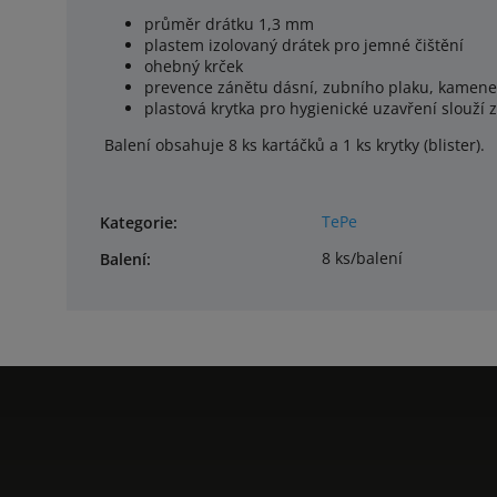
průměr drátku 1,3 mm
plastem izolovaný drátek pro jemné čištění
ohebný krček
prevence zánětu dásní, zubního plaku, kamen
plastová krytka pro hygienické uzavření slouží 
Balení obsahuje 8 ks kartáčků a 1 ks krytky (blister).
TePe
Kategorie
:
8 ks/balení
Balení
: