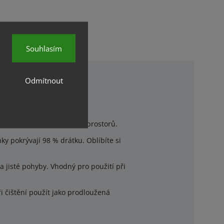
Souhlasím
Odmítnout
bře zavádí do mezizubních prostorů.
nky pokrývají 98 % drátku. Oblíbíte si
 jisté pohyby. Vhodný pro použití při
i čištění použít jako prodloužená