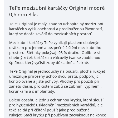
TePe mezizubní kartáčky Original modré
0,6 mm 8 ks
TePe Original je malý, snadno uchopitelný mezizubní
kartáček s vyšší ohebností a prodlouženou životností,
který se dobře zavádí do mezizubních prostorů.
Mezizubní kartáčky TePe vynikají plastem obaleným
drátkem pro jemné a bezpečné čištění mezizubního
prostoru. Š
tětinky pokrývají 98 % drátku. Oblíbíte si
ohebný krček kartáčku a válcovitý tvar se zaoblenou
špičkou, který vyčistí zuby důkladně a šetrně.
TePe Original je jednoduchý na použití, plochá rukojeť
umožňuje přirozený úchop dvou prstů, podporující
kontrolované a jisté pohyby. Vhodný pro použití při
zánětu dásní, pro čištění zubů s
e zubními výplněmi,
korunkami a s implantáty.
Balení obsahuje jednu ochrannou krytku, která slouží
pro hygienické uskladnění mezizubních kartáčků, ale
také se dá při čištění použít jako prodloužená
rukojeť. Stačí krytku při používání zacvaknout na konec