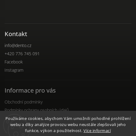
Kontakt
info
@
dento.cz
+420 776 745 091
Facebook
Instagram
Informace pro vás
Obchodní podmínky
Podmínky ochrany osobních údajů
Reklamační řád
Používáme cookies, abychom Vám umožnili pohodlné prohlížení
webu a díky analýze provozu webu neustále zlepšovali jeho
funkce, výkon a použitelnost.
Více informací