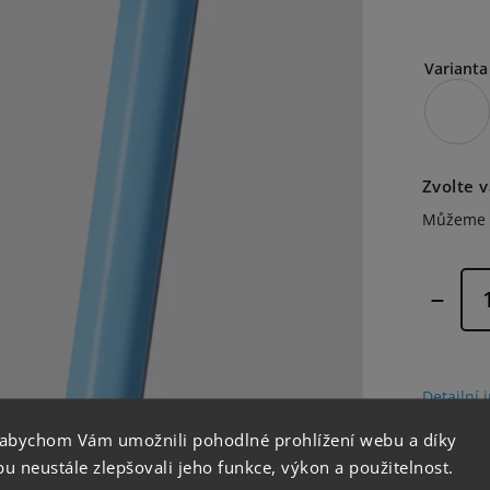
Varianta
Zvolte 
Můžeme d
Detailní 
 abychom Vám umožnili pohodlné prohlížení webu a díky
 neustále zlepšovali jeho funkce, výkon a použitelnost.