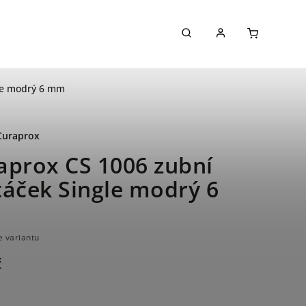
gle modrý 6 mm
Curaprox
aprox CS 1006 zubní
táček Single modrý 6
m
e variantu
č