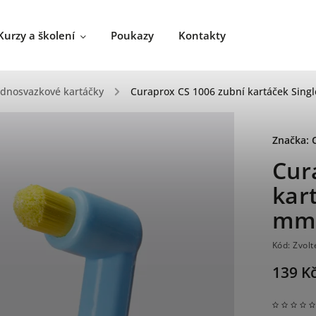
Kurzy a školení
Poukazy
Kontakty
ednosvazkové kartáčky
/
Curaprox CS 1006 zubní kartáček Sin
Značka:
Cur
kar
m
Kód:
Zvolt
139 K