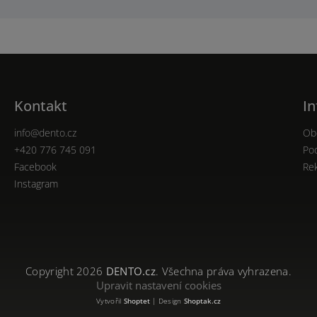
Kontakt
In
info
@
dento.cz
Ob
+420 776 745 091
Po
Facebook
Re
Instagram
Copyright 2026
DENTO.cz
. Všechna práva vyhrazena.
Upravit nastavení cookies
Vytvořil
Shoptet
| Design
Shoptak.cz