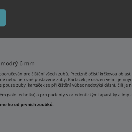
Zeptat se
le modrý 6 mm
oporučován pro čištění všech zubů.
Precizně očistí krčkovou oblast
ížené nebo nerovně postavené zuby.
Kartáček je osázen velmi jemný
e pouze zuby, kartáček se při čištění vůbec nedotýká dásní, čili je 
m (solo technika) a pro pacienty s ortodontickými aparátky a impla
me ho od prvních zoubků.