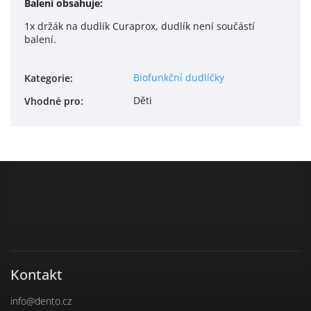
Balení obsahuje:
1x držák na dudlík Curaprox, dudlík není součástí
balení.
Biofunkční dudlíčky
Kategorie
:
Děti
Vhodné pro
:
Kontakt
info
@
dento.cz