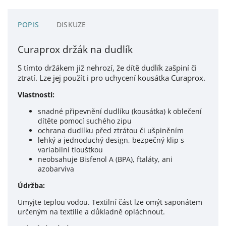
POPIS
DISKUZE
Curaprox držák na dudlík
S tímto držákem již nehrozí, že dítě dudlík zašpiní či
ztratí. Lze jej použít i pro uchycení kousátka Curaprox.
Vlastnosti:
snadné připevnění dudlíku (kousátka) k oblečení
dítěte pomocí suchého zipu
ochrana dudlíku před ztrátou či ušpiněním
lehký a jednoduchý design, bezpečný klip s
variabilní tloušťkou
neobsahuje Bisfenol A (BPA), ftaláty, ani
azobarviva
Údržba:
Umyjte teplou vodou. Textilní část lze omýt saponátem
určeným na textilie a důkladně opláchnout.