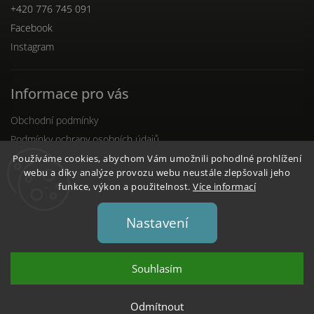
+420 776 745 091
Facebook
Instagram
Informace pro vás
Obchodní podmínky
Podmínky ochrany osobních údajů
Reklamační řád
Používáme cookies, abychom Vám umožnili pohodlné prohlížení
webu a díky analýze provozu webu neustále zlepšovali jeho
funkce, výkon a použitelnost.
Více informací
Nastavení
Copyright 2026
DENTO.cz
. Všechna práva vyhrazena.
Upravit nastavení cookies
Souhlasím
Vytvořil
Shoptet
| Design
Shoptak.cz
Odmítnout