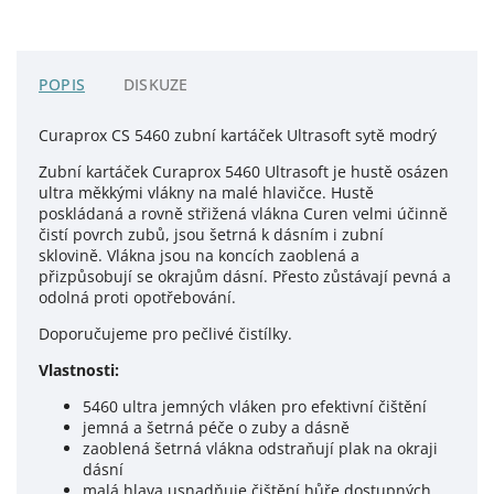
POPIS
DISKUZE
Curaprox CS 5460 zubní kartáček Ultrasoft sytě modrý
Zubní kartáček
Curaprox
5460 Ultrasoft je hustě osázen
ultra měkkými vlákny na malé hlavičce. Hustě
poskládaná a rovně střižená vlákna Curen velmi účinně
čistí povrch zubů, jsou šetrná k dásním i zubní
sklovině. Vlákna jsou na koncích zaoblená a
přizpůsobují se okrajům dásní.
Přesto zůstávají pevná a
odolná proti opotřebování.
Doporučujeme pro pečlivé čistílky.
Vlastnosti:
5460 ultra jemných vláken pro efektivní čištění
jemná a šetrná péče o zuby a dásně
zaoblená šetrná vlákna odstraňují plak na okraji
dásní
malá hlava usnadňuje čištění hůře dostupných