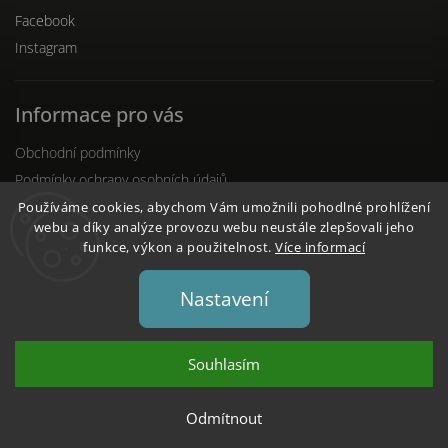
Facebook
Instagram
Informace pro vás
Obchodní podmínky
Podmínky ochrany osobních údajů
Reklamační řád
Používáme cookies, abychom Vám umožnili pohodlné prohlížení
webu a díky analýze provozu webu neustále zlepšovali jeho
funkce, výkon a použitelnost.
Více informací
Nastavení
Copyright 2026
DENTO.cz
. Všechna práva vyhrazena.
Upravit nastavení cookies
Souhlasím
Vytvořil
Shoptet
| Design
Shoptak.cz
Odmítnout