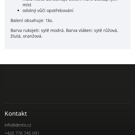
míst
odolný vůči opotřebování
Balení obsahuje: 1ks.
Barva rukojeti: sytě modrá. Barva vláken: sytě růžová,
žlutá, oranžová.
Kontakt
info
@
dento.cz
+420 776 745 091