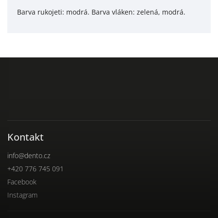
Barva rukojeti: modrá. Barva vláken: zelená, modrá.
Kontakt
info
@
dento.cz
+420 776 745 091
Facebook
Instagram