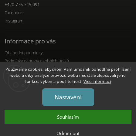
+420 776 745 091
Facebook
Instagram
Informace pro vás
Obchodní podmínky
Podmínky ochrany osobních údajů
Reklamační řád
Používáme cookies, abychom Vám umožnili pohodlné prohlížení
webu a díky analýze provozu webu neustále zlepšovali jeho
funkce, výkon a použitelnost.
Více informací
Nastavení
Copyright 2026
DENTO.cz
. Všechna práva vyhrazena.
Upravit nastavení cookies
Souhlasím
Vytvořil
Shoptet
| Design
Shoptak.cz
Odmítnout