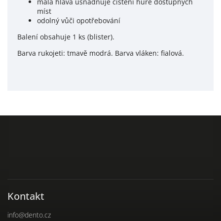
malá hlava usnadňuje čištění hůře dostupných
míst
odolný vůči opotřebování
Balení obsahuje 1 ks (blister).
Barva rukojeti: tmavě modrá. Barva vláken: fialová.
Kontakt
info
@
dento.cz