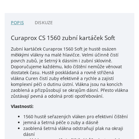
POPIS
DISKUZE
Curaprox CS 1560 zubní kartáček Soft
Zubní kartáček
Curaprox
1560 Soft je hustě osázen
měkkými vlákny na malé hlavičce. Velmi účinně čistí
povrch zubů, je šetrný k dásním i zubní sklovině.
Doporučujeme každému, kdo čištění nemůže věnovat
dostatek času. Hustě poskládaná a rovně střižená
vlákna Curen čistí zuby efektivně a rychle a zajistí
komplexní péči o dutinu ústní. Vlákna jsou na koncích
zaoblená a přizpůsobují se okrajům dásní.
Přesto vlákna
zůstávají pevná a odolná proti opotřebování.
Vlastnosti:
1560 hustě seřazených vláken pro efektivní čištění
jemná a šetrná péče o zuby a dásně
zaoblená šetrná vlákna odstraňují plak na okraji
dásní